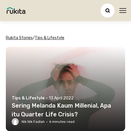
Ope
Rukita Stories
/
Tips & Lifestyle
Tips & Lifestyle
·
13 April 2022
Sering Melanda Kaum Millenial, Apa
itu Quarter Life Crisis?
Nik Nik Fadlah
·
6
minutes read