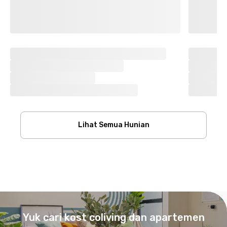
Lihat Semua Hunian
Footer
Yuk cari kost coliving dan apartemen