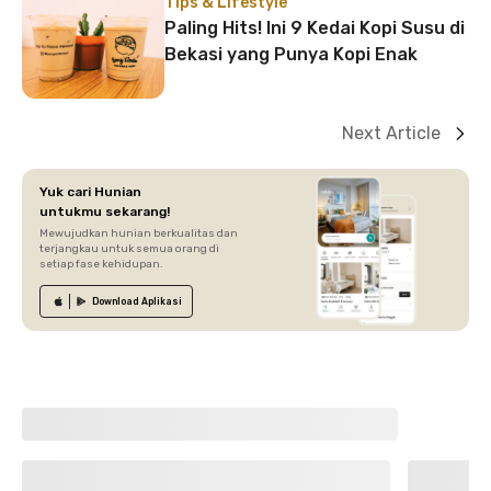
Tips & Lifestyle
Paling Hits! Ini 9 Kedai Kopi Susu di
Bekasi yang Punya Kopi Enak
Next Article
Yuk cari Hunian
untukmu sekarang!
Mewujudkan hunian berkualitas dan
terjangkau untuk semua orang di
setiap fase kehidupan.
Download
Aplikasi