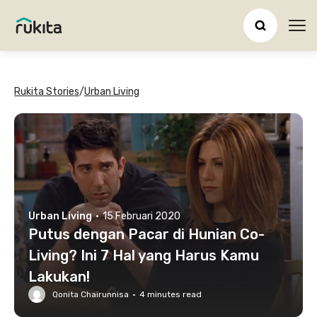
Ope
Rukita Stories
/
Urban Living
Urban Living
·
15 Februari 2020
Putus dengan Pacar di Hunian Co-
Living? Ini 7 Hal yang Harus Kamu
Lakukan!
Qonita Chairunnisa
·
4
minutes read