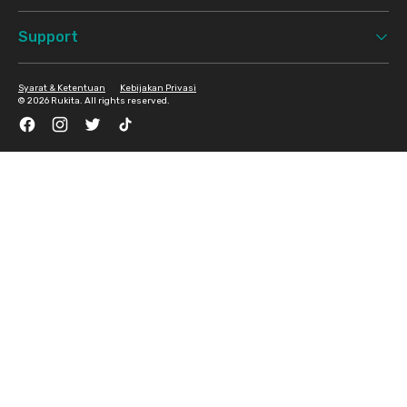
Support
Syarat & Ketentuan
Kebijakan Privasi
©
2026 Rukita. All rights reserved.
Facebook
Instagram
Twitter
TikTok