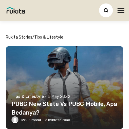
Ope
Rukita Stories
/
Tips & Lifestyle
Tips & Lifestyle
·
5 May 2022
PUBG New State Vs PUBG Mobile, Apa
Bedanya?
Izzul Umami
·
6
minutes read