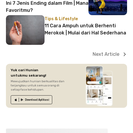
Ini 7 Jenis Ending dalam Film | Mana
Favoritmu?
Tips & Lifestyle
11 Cara Ampuh untuk Berhenti
Merokok | Mulai dari Hal Sederhana
Next Article
Yuk cari Hunian
untukmu sekarang!
Mewujudkan hunian berkualitas dan
terjangkau untuk semua orang di
setiap fase kehidupan.
Download
Aplikasi