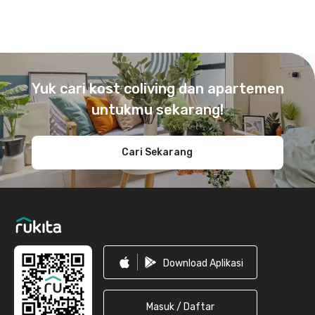
Footer
Yuk cari kost coliving dan apartemen
untukmu sekarang!
Cari Sekarang
Download Aplikasi
Masuk / Daftar