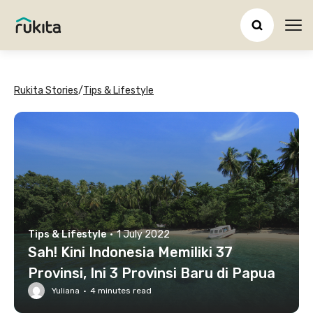
Ope
Rukita Stories
/
Tips & Lifestyle
Tips & Lifestyle
·
1 July 2022
Sah! Kini Indonesia Memiliki 37
Provinsi, Ini 3 Provinsi Baru di Papua
Yuliana
·
4
minutes read