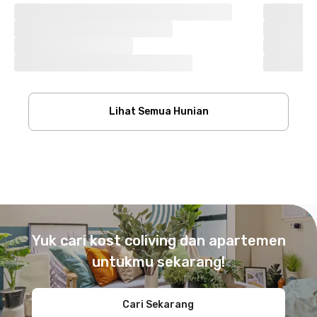
Lihat Semua Hunian
Footer
Yuk cari kost coliving dan apartemen
untukmu sekarang!
Cari Sekarang