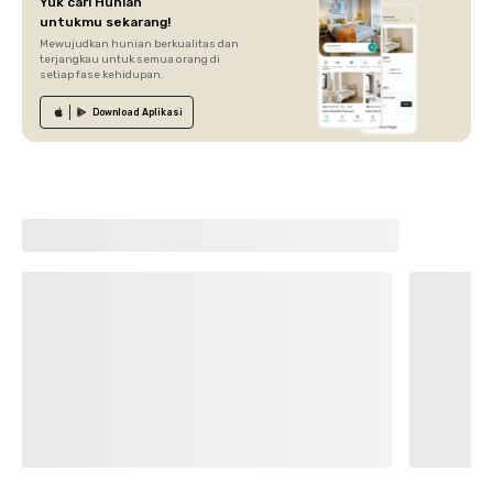
Yuk cari Hunian
untukmu sekarang!
Mewujudkan hunian berkualitas dan
terjangkau untuk semua orang di
setiap fase kehidupan.
Download
Aplikasi