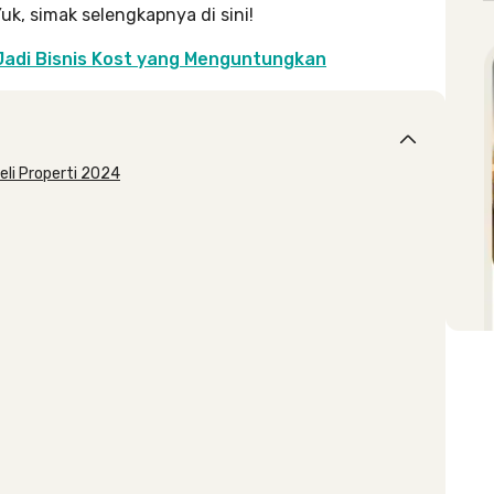
 Yuk, simak selengkapnya di sini!
Jadi Bisnis Kost yang Menguntungkan
eli Properti 2024