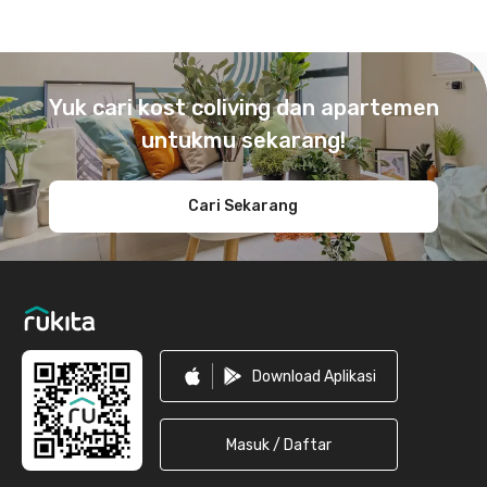
Footer
Yuk cari kost coliving dan apartemen
untukmu sekarang!
Cari Sekarang
Download Aplikasi
Masuk / Daftar