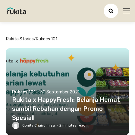
Ope
Rukita Stories
/
Rukees 101
Rukees 101
·
30 September 2021
Rukita x HappyFresh: Belanja Hemat
sambil Rebahan dengan Promo
Spesial!
Qonita Chairunnisa
·
2
minutes read