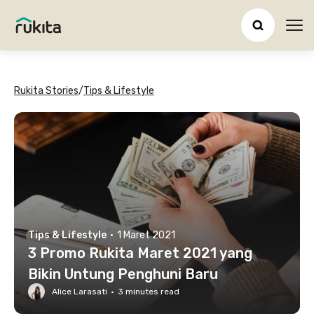
Ope
Rukita Stories
/
Tips & Lifestyle
Tips & Lifestyle
·
1 Maret 2021
3 Promo Rukita Maret 2021 yang
Bikin Untung Penghuni Baru
Alice Larasati
·
3
minutes read