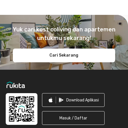
Footer
Yuk cari kost coliving dan apartemen
untukmu sekarang!
Cari Sekarang
Download Aplikasi
Masuk / Daftar