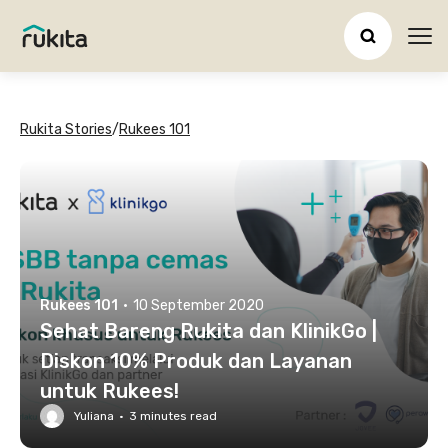
Ope
Rukita Stories
/
Rukees 101
Rukees 101
·
10 September 2020
Sehat Bareng Rukita dan KlinikGo |
Diskon 10% Produk dan Layanan
untuk Rukees!
Yuliana
·
3
minutes read