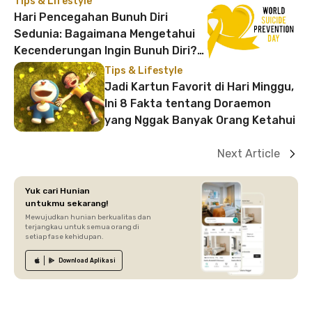
Tips & Lifestyle
Hari Pencegahan Bunuh Diri
Sedunia: Bagaimana Mengetahui
Kecenderungan Ingin Bunuh Diri?
Cek Cara Menanganinya!
Tips & Lifestyle
Jadi Kartun Favorit di Hari Minggu,
Ini 8 Fakta tentang Doraemon
yang Nggak Banyak Orang Ketahui
Next Article
Yuk cari Hunian
untukmu sekarang!
Mewujudkan hunian berkualitas dan
terjangkau untuk semua orang di
setiap fase kehidupan.
Download
Aplikasi