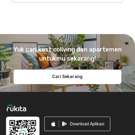
Footer
Yuk cari kost coliving dan apartemen
untukmu sekarang!
Cari Sekarang
Download Aplikasi