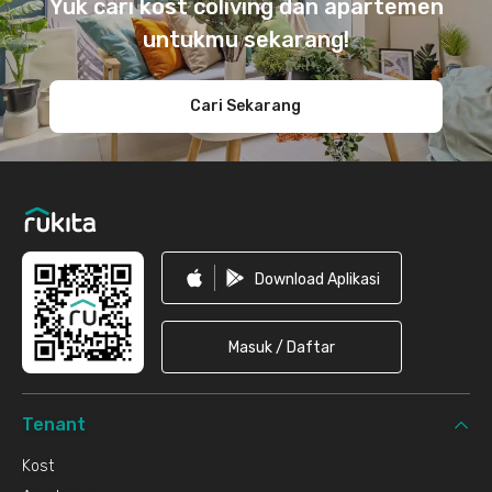
Yuk cari kost coliving dan apartemen
untukmu sekarang!
Cari Sekarang
Download Aplikasi
Masuk / Daftar
Tenant
Kost