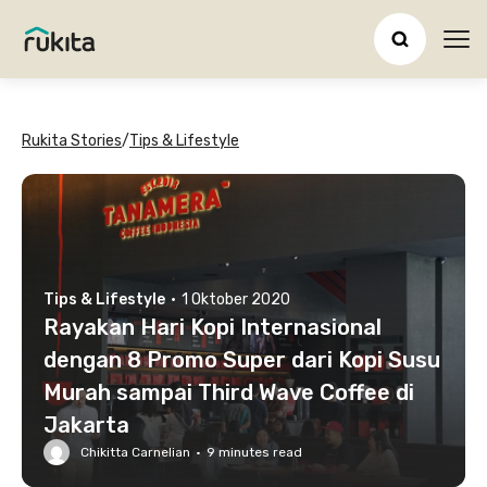
Ope
Rukita Stories
/
Tips & Lifestyle
Tips & Lifestyle
·
1 Oktober 2020
Rayakan Hari Kopi Internasional
dengan 8 Promo Super dari Kopi Susu
Murah sampai Third Wave Coffee di
Jakarta
Chikitta Carnelian
·
9
minutes read