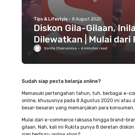
Tips & Lifestyle
·
8 August 2020
Diskon Gila-Gilaan, In
Dilewatkan | Mulai dari
Qonita Chairunnisa
·
6
minutes read
Sudah siap pesta belanja online?
Memasuki pertengahan tahun, tuh, berbagai e-c
online, khususnya pada 8 Agustus 2020 ini atau di
besar-besaran yang memanjakan para konsumen.
Mulai dari e-commerce raksasa hingga brand-bra
gilaan. Nah, kali ini Rukita punya 8 deretan disk
siap berburu
online shop?