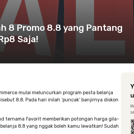
ilah 8 Promo 8.8 yang Pantang
 Rp8 Saja!
Y
ommerce mulai meluncurkan program pesta belanja
u
sebut 8.8. Pada hari inilah ‘puncak’ banjirnya diskon
M
s
nd ternama favorit memberikan potongan harga gila-
on belanja 8.8 yang nggak boleh kamu lewatkan! Sudah