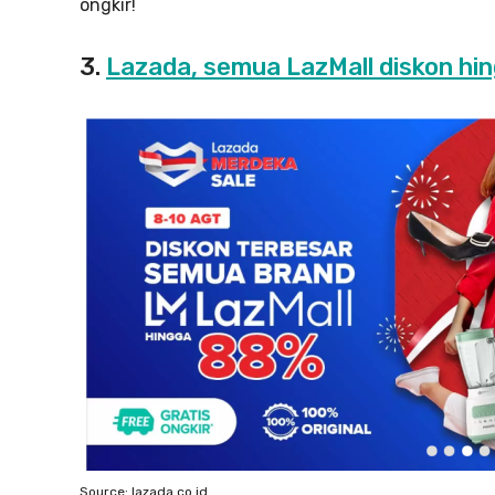
ongkir!
3.
Lazada, semua LazMall diskon hi
Source: lazada.co.id