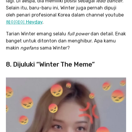
lagi. Di aespa, dia memiliki posisi sebagai
lead dancer
.
Selain itu, baru-baru ini, Winter juga pernah dipuji
oleh penari profesional Korea dalam channel youtube
헤이데이 Heyday
.
Tarian Winter emang selalu
full power
dan detail. Enak
banget untuk ditonton dan menghibur. Apa kamu
makin
ngefans
sama Winter?
8. Dijuluki “Winter The Meme”