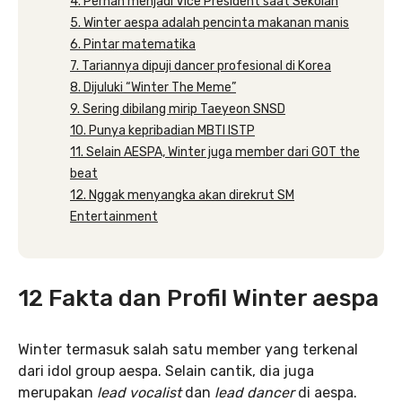
4. Pernah menjadi Vice President saat Sekolah
5. Winter aespa adalah pencinta makanan manis
6. Pintar matematika
7. Tariannya dipuji dancer profesional di Korea
8. Dijuluki “Winter The Meme”
9. Sering dibilang mirip Taeyeon SNSD
10. Punya kepribadian MBTI ISTP
11. Selain AESPA, Winter juga member dari GOT the
beat
12. Nggak menyangka akan direkrut SM
Entertainment
12 Fakta dan Profil Winter aespa
Winter termasuk salah satu member yang terkenal
dari idol group aespa. Selain cantik, dia juga
merupakan
lead vocalist
dan
lead dancer
di aespa.