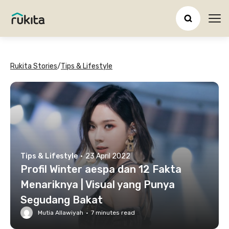
Ope
Rukita Stories
/
Tips & Lifestyle
Tips & Lifestyle
·
23 April 2022
Profil Winter aespa dan 12 Fakta
Menariknya | Visual yang Punya
Segudang Bakat
Mutia Allawiyah
·
7
minutes read