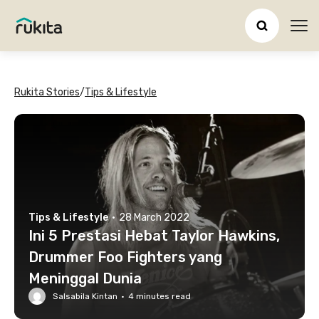
Ope
Rukita Stories
/
Tips & Lifestyle
Tips & Lifestyle
·
28 March 2022
Ini 5 Prestasi Hebat Taylor Hawkins,
Drummer Foo Fighters yang
Meninggal Dunia
Salsabila Kintan
·
4
minutes read