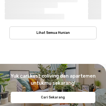
Lihat Semua Hunian
Footer
Yuk cari kost coliving dan apartemen
untukmu sekarang!
Cari Sekarang