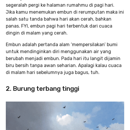
segeralah pergi ke halaman rumahmu di pagi hari.
Jika kamu menemukan embun di rerumputan maka ini
salah satu tanda bahwa hari akan cerah, bahkan
panas. FYI, embun pagi hari terbentuk dari cuaca
dingin di malam yang cerah.
Embun adalah pertanda alam ‘mempersilakan’ bumi
untuk mendinginkan diri menggunakan air yang
berubah menjadi embun. Pada hari itu langit dijamin
biru bersih tanpa awan seharian. Apalagi kalau cuaca
di malam hari sebelumnya juga bagus, tuh.
2. Burung terbang tinggi