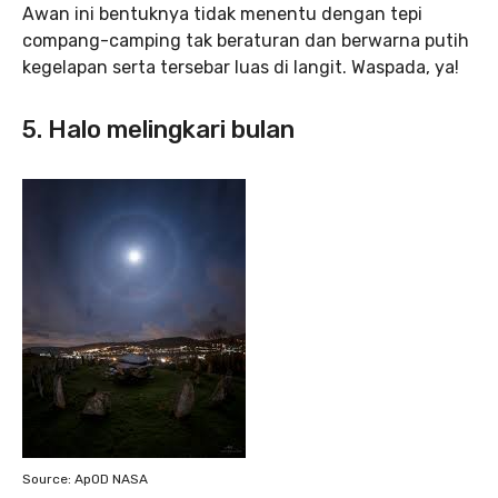
Awan ini bentuknya tidak menentu dengan tepi
compang-camping tak beraturan dan berwarna putih
kegelapan serta tersebar luas di langit. Waspada, ya!
5. Halo melingkari bulan
Source: ApOD NASA