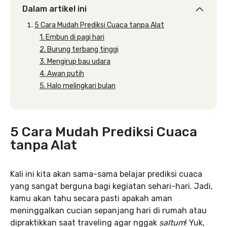
Dalam artikel ini
5 Cara Mudah Prediksi Cuaca tanpa Alat
1. Embun di pagi hari
2. Burung terbang tinggi
3. Mengirup bau udara
4. Awan putih
5. Halo melingkari bulan
5 Cara Mudah Prediksi Cuaca
tanpa Alat
Kali ini kita akan sama-sama belajar prediksi cuaca
yang sangat berguna bagi kegiatan sehari-hari. Jadi,
kamu akan tahu secara pasti apakah aman
meninggalkan cucian sepanjang hari di rumah atau
dipraktikkan saat traveling agar nggak
saltum
! Yuk,