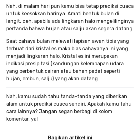
Nah, di malam hari pun kamu bisa tetap prediksi cuaca
untuk keesokkan harinya. Amati bentuk bulan di
langit, deh, apabila ada lingkaran halo mengelilinginya
pertanda bahwa hujan atau salju akan segera datang.
Saat cahaya bulan melewati lapisan awan tipis yang
terbuat dari kristal es maka bias cahayanya ini yang
menjadi lingkaran halo. Kristal es ini merupakan
indikasi presipitasi (kandungan kelembapan udara
yang berbentuk cairan atau bahan padat seperti
hujan, embun, salju) yang akan datang.
Nah, kamu sudah tahu tanda-tanda yang diberikan
alam untuk prediksi cuaca sendiri. Apakah kamu tahu
cara lainnya? Jangan segan berbagi di kolom
komentar, ya!
Bagikan artikel ini