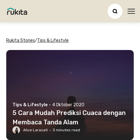
Ope
Rukita Stories
/
Tips & Lifestyle
Tips & Lifestyle
·
4 Oktober 2020
5 Cara Mudah Prediksi Cuaca dengan
Membaca Tanda Alam
Alice Larasati
·
3
minutes read