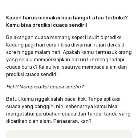
Kapan harus memakai baju hangat atau terbuka?
Kamu bisa prediksi cuaca sendiri!
Belakangan cuaca memang seperti sulit diprediksi.
Kadang pagi hari cerah bisa diwarnai hujan deras di
sore hingga malam hari. Apakah kamu termasuk orang
yang selalu mempersiapkan diri untuk menghadapi
cuaca buruk? Kalau iya, saatnya membaca alam dan
prediksi cuaca sendiri!
Hah? Memprediksi cuaca sendiri?
Betul, kamu nggak salah baca, kok. Tanpa aplikasi
cuaca yang canggih, nih, sebenarnya kamu bisa
mengetahui perubahan cuaca dari tanda-tanda yang
diberikan oleh alam. Penasaran, kan?