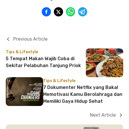
Previous Article
Tips & Lifestyle
5 Tempat Makan Wajib Coba di
Sekitar Pelabuhan Tanjung Priok
Tips & Lifestyle
7 Dokumenter Netflix yang Bakal
Memotivasi Kamu Berolahraga dan
Memiliki Gaya Hidup Sehat
Next Article