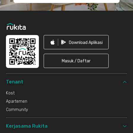
Download Aplikasi
Masuk / Daftar
Tenant
Kost
Apartemen
Community
Kerjasama Rukita