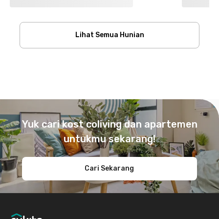
Lihat Semua Hunian
Footer
Yuk cari kost coliving dan apartemen
untukmu sekarang!
Cari Sekarang