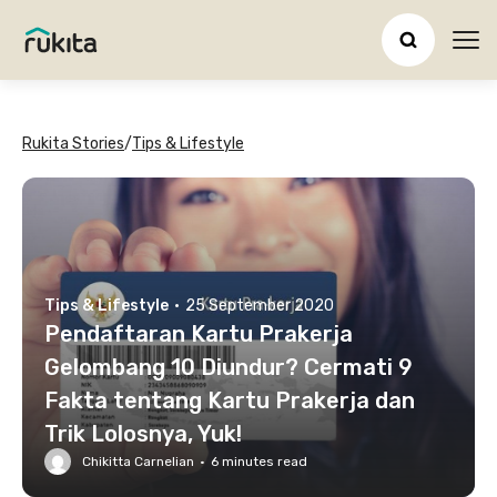
Ope
Rukita Stories
/
Tips & Lifestyle
Tips & Lifestyle
·
25 September 2020
Pendaftaran Kartu Prakerja
Gelombang 10 Diundur? Cermati 9
Fakta tentang Kartu Prakerja dan
Trik Lolosnya, Yuk!
Chikitta Carnelian
·
6
minutes read