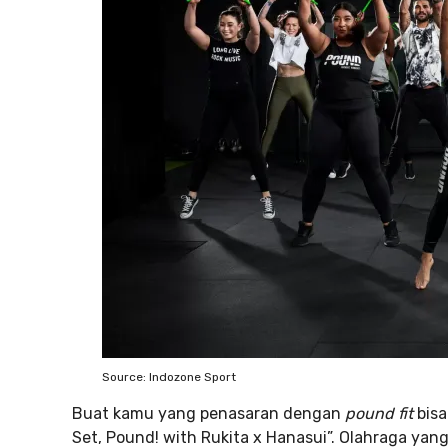
Source: Indozone Sport
Buat kamu yang penasaran dengan
pound fit
bisa
Set, Pound! with Rukita x Hanasui”. Olahraga yan