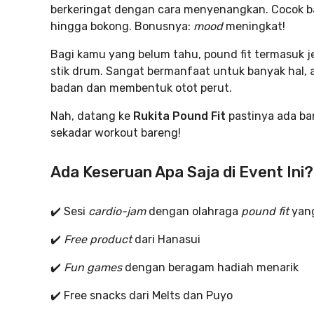
berkeringat dengan cara menyenangkan. Cocok b
hingga bokong. Bonusnya:
mood
meningkat!
Bagi kamu yang belum tahu, pound fit termasuk j
stik drum. Sangat bermanfaat untuk banyak hal, 
badan dan membentuk otot perut.
Nah, datang ke
Rukita Pound Fit
pastinya ada b
sekadar workout bareng!
Ada Keseruan Apa Saja di Event Ini?
✔️ Sesi
cardio-jam
dengan olahraga
pound fit
yang
✔️
Free product
dari Hanasui
✔️
Fun games
dengan beragam hadiah menarik
✔️ Free snacks dari Melts dan Puyo