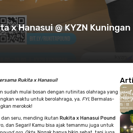
ita x Hanasui @ KYZN Kuningan
Art
bersama Rukita x Hanasui!
n sudah mulai bosan dengan rutinitas olahraga yang
uangkan waktu untuk berolahraga, ya.
FYI
, Bermalas-
ngkan merokok!
n
dan seru, mending ikutan
Rukita x Hanasui Pound
yo, dan Segari! Kamu bisa ajak temanmu juga untuk
 pound pro, Okta
. Nggak hanya bikin sehat, tapi juga