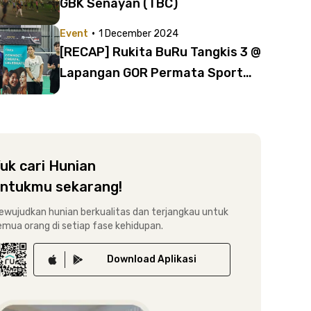
GBK Senayan (TBC)
·
Event
1 December 2024
[RECAP] Rukita BuRu Tangkis 3 @
Lapangan GOR Permata Sport
Center Karawaci (30 Nov 2024)
uk cari Hunian
ntukmu sekarang!
ewujudkan hunian berkualitas dan terjangkau untuk
emua orang di setiap fase kehidupan.
Download
Aplikasi