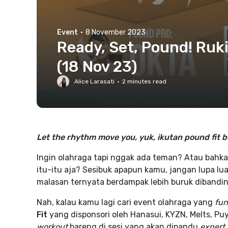
Event
·
8 November 2023
Ready, Set, Pound! Ruk
(18 Nov 23)
Alice Larasati
·
2
minutes read
Let the rhythm move you, yuk, ikutan pound fit 
Ingin olahraga tapi nggak ada teman? Atau bahka
itu-itu aja? Sesibuk apapun kamu, jangan lupa l
malasan ternyata berdampak lebih buruk dibandi
Nah, kalau kamu lagi cari event olahraga yang
fu
Fit
yang disponsori oleh Hanasui, KYZN, Melts, Pu
workout
bareng di sesi yang akan dipandu
expert