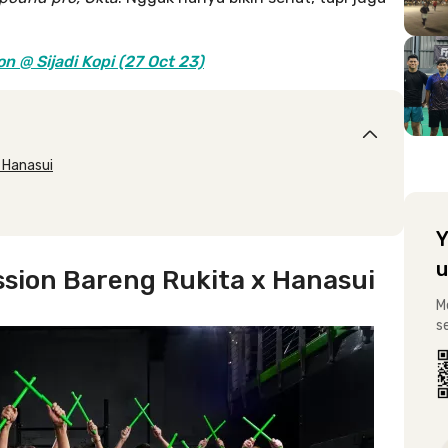
n @ Sijadi Kopi (27 Oct 23)
 Hanasui
Y
u
ssion Bareng Rukita x Hanasui
M
s