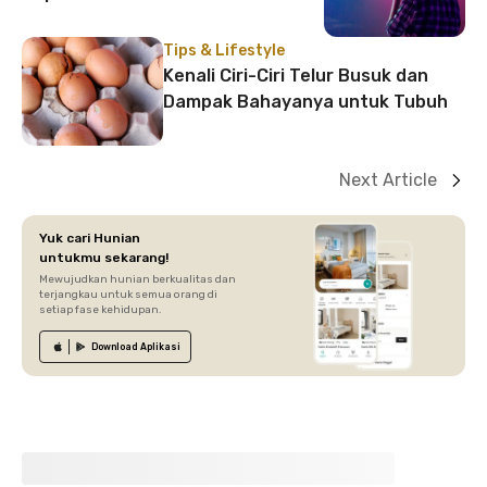
Tips & Lifestyle
Kenali Ciri-Ciri Telur Busuk dan
Dampak Bahayanya untuk Tubuh
Next Article
Yuk cari Hunian
untukmu sekarang!
Mewujudkan hunian berkualitas dan
terjangkau untuk semua orang di
setiap fase kehidupan.
Download
Aplikasi