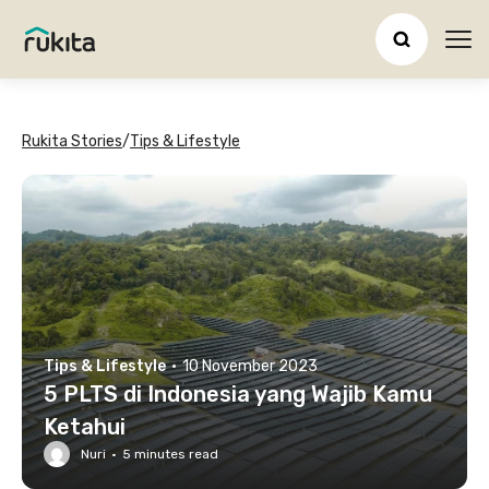
Ope
Rukita Stories
/
Tips & Lifestyle
Tips & Lifestyle
·
10 November 2023
5 PLTS di Indonesia yang Wajib Kamu
Ketahui
Nuri
·
5
minutes read