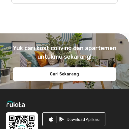
Footer
Yuk cari kost coliving dan apartemen
untukmu sekarang!
Cari Sekarang
Download Aplikasi