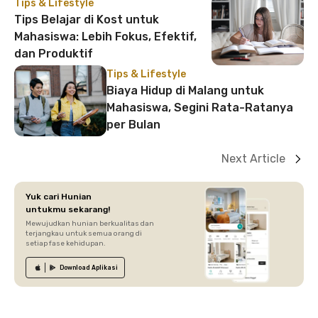
Tips & Lifestyle
Tips Belajar di Kost untuk
Mahasiswa: Lebih Fokus, Efektif,
dan Produktif
Tips & Lifestyle
Biaya Hidup di Malang untuk
Mahasiswa, Segini Rata-Ratanya
per Bulan
Next Article
Yuk cari Hunian
untukmu sekarang!
Mewujudkan hunian berkualitas dan
terjangkau untuk semua orang di
setiap fase kehidupan.
Download
Aplikasi