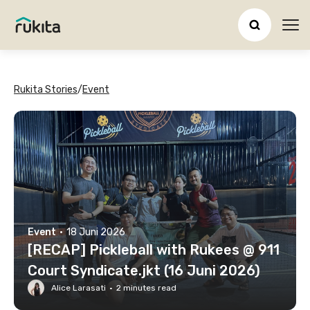
Ope
Rukita Stories
/
Event
Event
·
18 Juni 2026
[RECAP] Pickleball with Rukees @ 911
Court Syndicate.jkt (16 Juni 2026)
Alice Larasati
·
2
minutes read