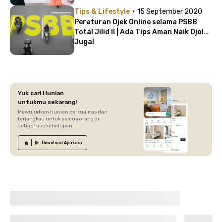
·
Tips & Lifestyle
15 September 2020
Peraturan Ojek Online selama PSBB
Total Jilid II | Ada Tips Aman Naik Ojol
Juga!
Yuk cari Hunian
untukmu sekarang!
Mewujudkan hunian berkualitas dan
terjangkau untuk semua orang di
setiap fase kehidupan.
Download
Aplikasi