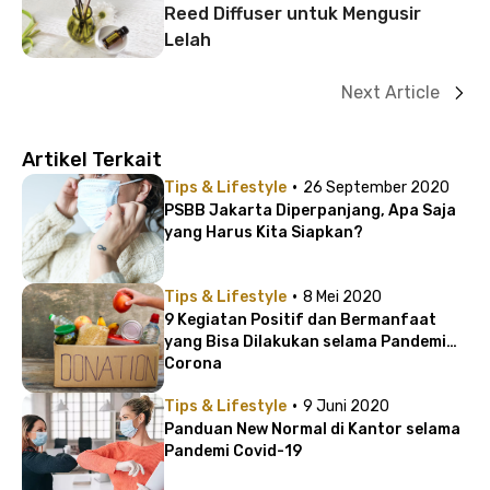
Reed Diffuser untuk Mengusir
Lelah
Next Article
Artikel Terkait
·
Tips & Lifestyle
26 September 2020
PSBB Jakarta Diperpanjang, Apa Saja
yang Harus Kita Siapkan?
·
Tips & Lifestyle
8 Mei 2020
9 Kegiatan Positif dan Bermanfaat
yang Bisa Dilakukan selama Pandemi
Corona
·
Tips & Lifestyle
9 Juni 2020
Panduan New Normal di Kantor selama
Pandemi Covid-19