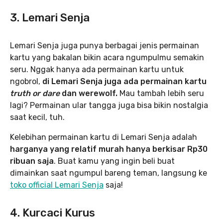
3. Lemari Senja
Lemari Senja juga punya berbagai jenis permainan
kartu yang bakalan bikin acara ngumpulmu semakin
seru. Nggak hanya ada permainan kartu untuk
ngobrol,
di Lemari Senja juga ada permainan kartu
truth or dare
dan werewolf.
Mau tambah lebih seru
lagi? Permainan ular tangga juga bisa bikin nostalgia
saat kecil, tuh.
Kelebihan permainan kartu di Lemari Senja adalah
harganya yang relatif murah hanya berkisar Rp30
ribuan saja
. Buat kamu yang ingin beli buat
dimainkan saat ngumpul bareng teman, langsung ke
toko official Lemari Senja
saja!
4. Kurcaci Kurus