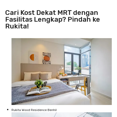
Cari Kost Dekat MRT dengan
Fasilitas Lengkap? Pindah ke
Rukita!
Rukita Wood Residence Benhil