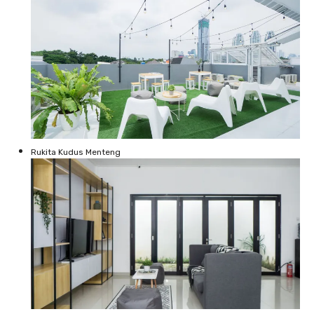
Rukita Kudus Menteng