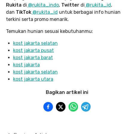
Rukita
di
@rukita_indo
,
Twitter
di
@rukita_id
,
dan
TikTok
@rukita_id
untuk berbagai info hunian
terkini serta promo menarik.
Temukan hunian sesuai kebutuhanmu:
kost jakarta selatan
kost jakarta pusat
kost jakarta barat
kost jakarta
kost jakarta selatan
kost jakarta utara
Bagikan artikel ini