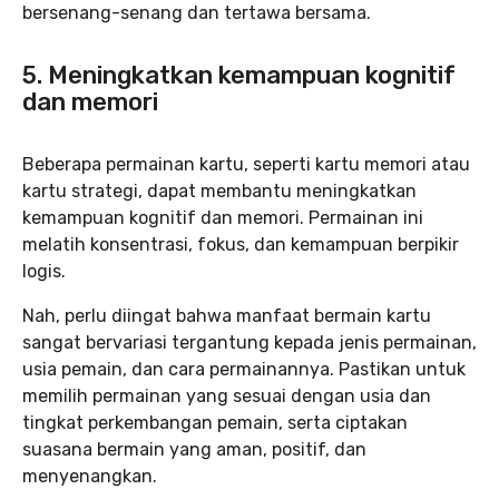
bersenang-senang dan tertawa bersama.
5. Meningkatkan kemampuan kognitif
dan memori
Beberapa permainan kartu, seperti kartu memori atau
kartu strategi, dapat membantu meningkatkan
kemampuan kognitif dan memori. Permainan ini
melatih konsentrasi, fokus, dan kemampuan berpikir
logis.
Nah, perlu diingat bahwa manfaat bermain kartu
sangat bervariasi tergantung kepada jenis permainan,
usia pemain, dan cara permainannya. Pastikan untuk
memilih permainan yang sesuai dengan usia dan
tingkat perkembangan pemain, serta ciptakan
suasana bermain yang aman, positif, dan
menyenangkan.