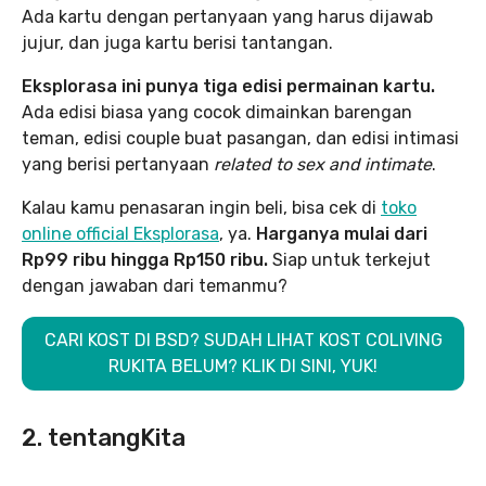
Ada kartu dengan pertanyaan yang harus dijawab
jujur, dan juga kartu berisi tantangan.
Eksplorasa ini punya tiga edisi permainan kartu.
Ada edisi biasa yang cocok dimainkan barengan
teman, edisi couple buat pasangan, dan edisi intimasi
yang berisi pertanyaan
related to sex and intimate
.
Kalau kamu penasaran ingin beli, bisa cek di
toko
online official Eksplorasa
, ya.
Harganya mulai dari
Rp99 ribu hingga Rp150 ribu.
Siap untuk terkejut
dengan jawaban dari temanmu?
CARI KOST DI BSD? SUDAH LIHAT KOST COLIVING
RUKITA BELUM? KLIK DI SINI, YUK!
2. tentangKita