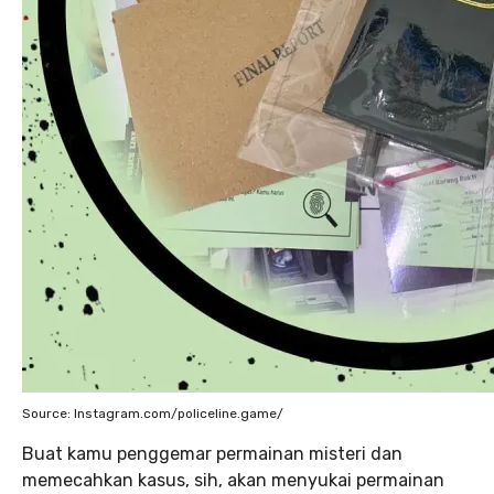
Source: Instagram.com/policeline.game/
Buat kamu penggemar permainan misteri dan
memecahkan kasus, sih, akan menyukai permainan