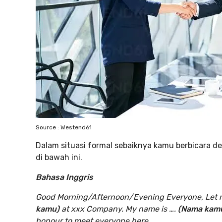
Source : Westend61
Dalam situasi formal sebaiknya kamu berbicara de
di bawah ini.
Bahasa Inggris
Good Morning/Afternoon/Evening Everyone, Let m
kamu)
at xxx Company. My name is ….
(Nama kam
honour to meet everyone here.