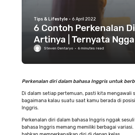
Tips & Lifestyle
·
6 April 2022
6 Contoh Perkenalan Di
Artinya | Ternyata Nggak
Steven Oentaryo
·
6
minutes read
Perkenalan diri dalam bahasa Inggris untuk berbag
Di dalam setiap pertemuan, pasti kita mengawali 
bagaimana kalau suatu saat kamu berada di posis
Inggris.
Perkenalan diri dalam bahasa Inggris nggak sesul
bahasa Inggris memang memiliki berbagai variasi
bahkan memperkenalkan diri di depan kelas.