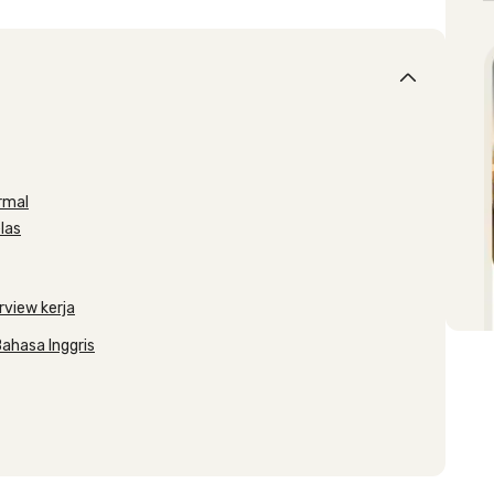
rmal
elas
rview kerja
Bahasa Inggris