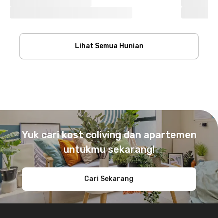
Lihat Semua Hunian
Footer
Yuk cari kost coliving dan apartemen
untukmu sekarang!
Cari Sekarang