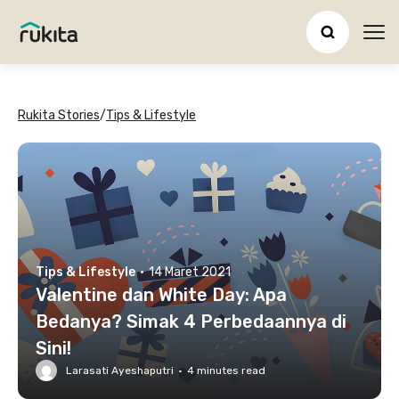
Ope
Rukita Stories
/
Tips & Lifestyle
Tips & Lifestyle
·
14 Maret 2021
Valentine dan White Day: Apa
Bedanya? Simak 4 Perbedaannya di
Sini!
Larasati Ayeshaputri
·
4
minutes read