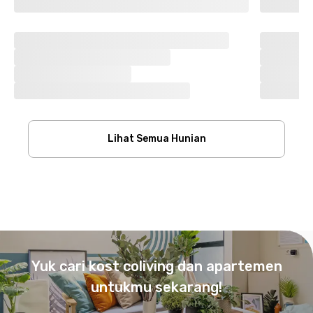
Lihat Semua Hunian
Footer
Yuk cari kost coliving dan apartemen
untukmu sekarang!