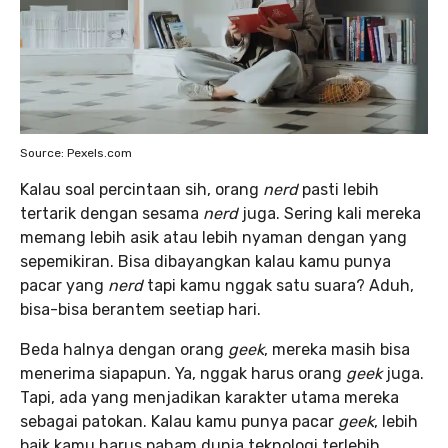
Source: Pexels.com
Kalau soal percintaan sih, orang
nerd
pasti lebih
tertarik dengan sesama
nerd
juga. Sering kali mereka
memang lebih asik atau lebih nyaman dengan yang
sepemikiran. Bisa dibayangkan kalau kamu punya
pacar yang
nerd
tapi kamu nggak satu suara? Aduh,
bisa-bisa berantem seetiap hari.
Beda halnya dengan orang
geek
, mereka masih bisa
menerima siapapun. Ya, nggak harus orang
geek
juga.
Tapi, ada yang menjadikan karakter utama mereka
sebagai patokan. Kalau kamu punya pacar
geek
, lebih
baik
kamu harus paham dunia teknologi terlebih