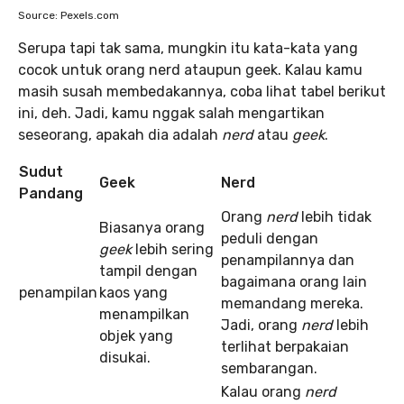
Source: Pexels.com
Serupa tapi tak sama, mungkin itu kata-kata yang
cocok untuk orang nerd ataupun geek. Kalau kamu
masih susah membedakannya, coba
lihat tabel berikut
ini, deh. Jadi, kamu nggak salah mengartikan
seseorang, apakah dia adalah
nerd
atau
geek
.
Sudut
Geek
Nerd
Pandang
Orang
nerd
lebih tidak
Biasanya orang
peduli dengan
geek
lebih sering
penampilannya dan
tampil dengan
bagaimana orang lain
penampilan
kaos yang
memandang mereka.
menampilkan
Jadi, orang
nerd
lebih
objek yang
terlihat berpakaian
disukai.
sembarangan.
Kalau orang
nerd