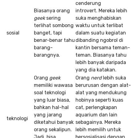
cenderung
Biasanya orang
introvert. Mereka lebih
geek
sering
suka menghabiskan
terlihat sombong
waktu untuk terlibat
sosial
banget, tapi
dalam suatu kegiatan
benar-benar tahu
dibanding ngobrol di
barang-
kantin bersama teman-
barangnya.
teman. Biasanya tahu
lebih banyak daripada
yang dia katakan.
Orang
geek
Orang
nerd
lebih suka
memiliki wawasa
berurusan dengan alat-
soal teknologi
alat yang mendukung
yang luar biasa,
hobinya seperti kuas
bahkan hal-hal
cat, perlengkapan
yang jarang
aquarium dan lain
teknologi
diketahui banyak
sebagainya. Mereka
orang sekalipun.
lebih memilih untuk
Jadi, bisa
bersosialisasi dengan