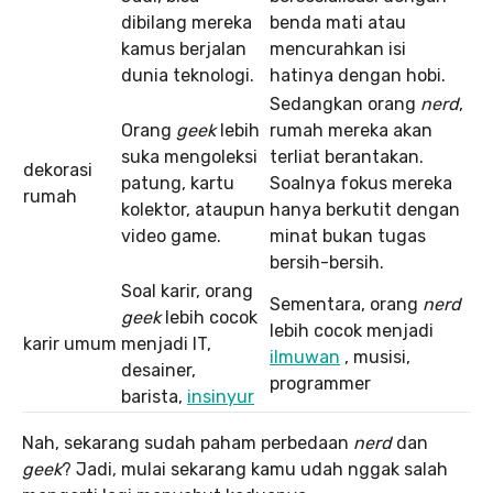
dibilang mereka
benda mati atau
kamus berjalan
mencurahkan isi
dunia teknologi.
hatinya dengan hobi.
Sedangkan orang
nerd
,
Orang
geek
lebih
rumah mereka akan
suka mengoleksi
terliat berantakan.
dekorasi
patung, kartu
Soalnya fokus mereka
rumah
kolektor, ataupun
hanya berkutit dengan
video game.
minat bukan tugas
bersih-bersih.
Soal karir, orang
Sementara, orang
nerd
geek
lebih cocok
lebih cocok menjadi
karir umum
menjadi IT,
ilmuwan
, musisi,
desainer,
programmer
barista,
insinyur
Nah, sekarang sudah paham perbedaan
nerd
dan
geek
? Jadi, mulai sekarang kamu udah nggak salah