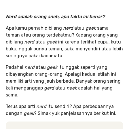
Nerd adalah orang aneh, apa fakta ini benar?
Apa kamu pernah dibilang
nerd
atau
geek
sama
teman atau orang terdekatmu? Kadang orang yang
dibilang
nerd
atau
geek
ini karena terlihat cupu, kutu
buku, nggak punya teman, suka menyendiri atau lebih
seringnya pakai kacamata.
Padahal
nerd
atau
geek
itu nggak seperti yang
dibayangkan orang-orang. Apalagi kedua istilah ini
memiliki arti yang jauh berbeda. Banyak orang sering
kali menganggap
gerd
atau
neek
adalah hal yang
sama.
Terus apa
arti
nerd
itu sendiri? Apa perbedaannya
dengan
geek
? Simak yuk penjelasannya berikut ini.