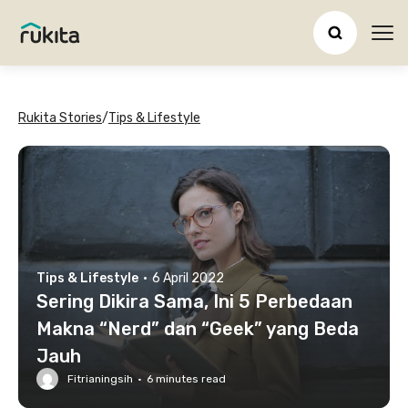
Ope
Rukita Stories
/
Tips & Lifestyle
Tips & Lifestyle
·
6 April 2022
Sering Dikira Sama, Ini 5 Perbedaan
Makna “Nerd” dan “Geek” yang Beda
Jauh
Fitrianingsih
·
6
minutes read