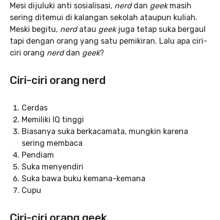
Mesi dijuluki anti sosialisasi,
nerd
dan
geek
masih
sering ditemui di kalangan sekolah ataupun kuliah.
Meski begitu,
nerd
atau
geek
juga tetap suka bergaul
tapi dengan orang yang satu pemikiran. Lalu apa ciri-
ciri orang
nerd
dan
geek
?
Ciri-ciri orang nerd
Cerdas
Memiliki IQ tinggi
Biasanya suka berkacamata, mungkin karena
sering membaca
Pendiam
Suka menyendiri
Suka bawa buku kemana-kemana
Cupu
Ciri-ciri orang geek