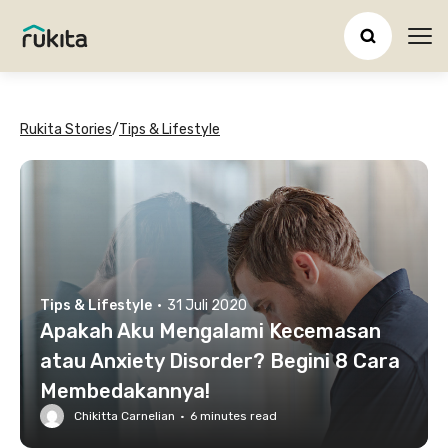
Ope
Rukita Stories
/
Tips & Lifestyle
Tips & Lifestyle
·
31 Juli 2020
Apakah Aku Mengalami Kecemasan
atau Anxiety Disorder? Begini 8 Cara
Membedakannya!
Chikitta Carnelian
·
6
minutes read