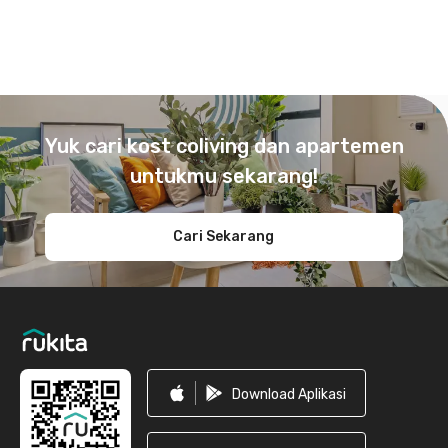
Footer
Yuk cari kost coliving dan apartemen
untukmu sekarang!
Cari Sekarang
Download Aplikasi