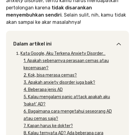
anxiety disorder
, tentu kamu harus mendapatkan
pertolongan karena
tidak disarankan
menyembuhkan sendiri
. Selain sulit, nih, kamu tidak
akan sampai ke akar masalahnya!
Dalam artikel ini
Kata Google, Aku Terkena Anxiety Disorder…
1. Apakah sebenarnya perasaan cemas atau
kecemasan?
2. Kok, bisa merasa cemas?
3. Apakah anxiety disorder juga baik?
4. Beberapa jenis AD
5. Kalau mengalami panic attack apakah aku
‘bakat’ AD?
6. Bagaimana cara mengetahui seseorang AD
atau cemas saja?
7. Kapan harus ke dokter?
8. Kalau ternyata AD? Ada beberapa cara