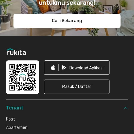
untukmu sekarang!
Cari Sekarang
Download Aplikasi
Masuk / Daftar
Tenant
Kost
Apartemen