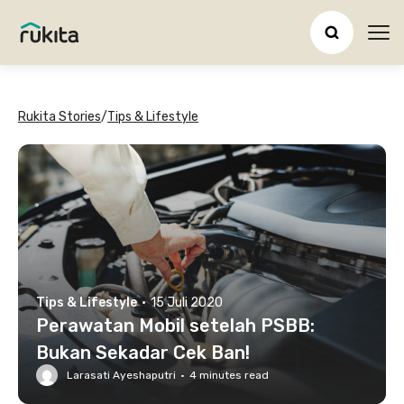
Ope
Rukita Stories
/
Tips & Lifestyle
Tips & Lifestyle
·
15 Juli 2020
Perawatan Mobil setelah PSBB:
Bukan Sekadar Cek Ban!
Larasati Ayeshaputri
·
4
minutes read