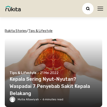
Ope
Rukita Stories
/
Tips & Lifestyle
Tips & Lifestyle
·
21 Mei 2022
Kepala Sering Nyut-Nyutan?
Waspadai 7 Penyebab Sakit Kepala
Belakang
Mutia Allawiyah
·
6
minutes read