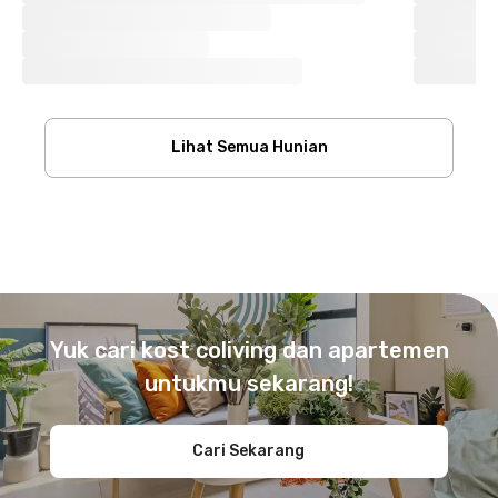
Lihat Semua Hunian
Footer
Yuk cari kost coliving dan apartemen
untukmu sekarang!
Cari Sekarang