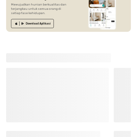
Mewujudkan hunian berkualitas dan
terjangkau untuk semua orang di
setiap fase kehidupan.
Download
Aplikasi