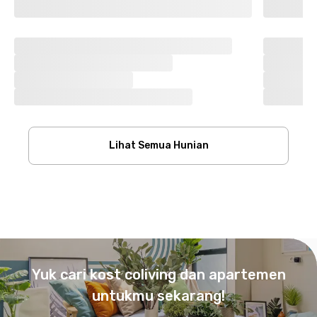
Lihat Semua Hunian
Footer
Yuk cari kost coliving dan apartemen
untukmu sekarang!