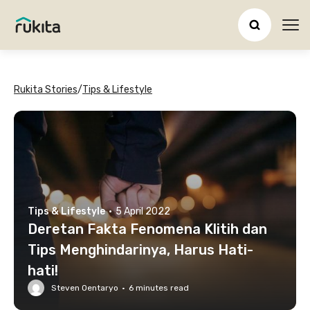
Ope
Rukita Stories
/
Tips & Lifestyle
Tips & Lifestyle
·
5 April 2022
Deretan Fakta Fenomena Klitih dan
Tips Menghindarinya, Harus Hati-
hati!
Steven Oentaryo
·
6
minutes read