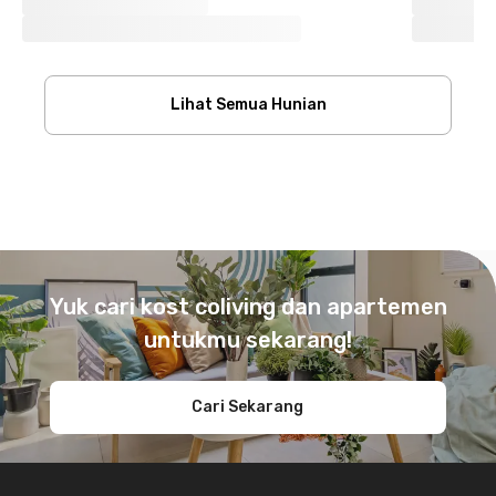
Lihat Semua Hunian
Footer
Yuk cari kost coliving dan apartemen
untukmu sekarang!
Cari Sekarang