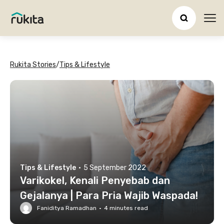
Ope
Rukita Stories
/
Tips & Lifestyle
Tips & Lifestyle
·
5 September 2022
Varikokel, Kenali Penyebab dan
Gejalanya | Para Pria Wajib Waspada!
Faniditya Ramadhan
·
4
minutes read