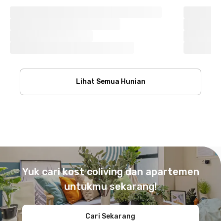
Lihat Semua Hunian
Footer
Yuk cari kost coliving dan apartemen
untukmu sekarang!
Cari Sekarang