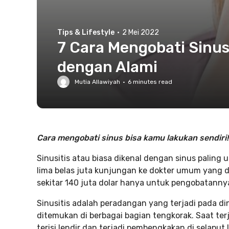
Tips & Lifestyle
·
2 Mei 2022
7 Cara Mengobati Sinus
dengan Alami
Mutia Allawiyah
·
6
minutes read
Cara mengobati sinus bisa kamu lakukan sendiri!
Sinusitis atau biasa dikenal dengan sinus paling 
lima belas juta kunjungan ke dokter umum yang d
sekitar 140 juta dolar hanya untuk pengobatanny
Sinusitis adalah peradangan yang terjadi pada di
ditemukan di berbagai bagian tengkorak. Saat terj
terisi lendir dan terjadi pembengkakan di selaput