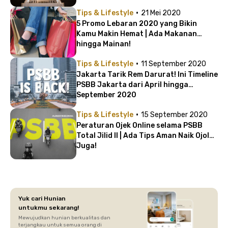
·
Tips & Lifestyle
21 Mei 2020
5 Promo Lebaran 2020 yang Bikin
Kamu Makin Hemat | Ada Makanan
hingga Mainan!
·
Tips & Lifestyle
11 September 2020
Jakarta Tarik Rem Darurat! Ini Timeline
PSBB Jakarta dari April hingga
September 2020
·
Tips & Lifestyle
15 September 2020
Peraturan Ojek Online selama PSBB
Total Jilid II | Ada Tips Aman Naik Ojol
Juga!
Yuk cari Hunian
untukmu sekarang!
Mewujudkan hunian berkualitas dan
terjangkau untuk semua orang di