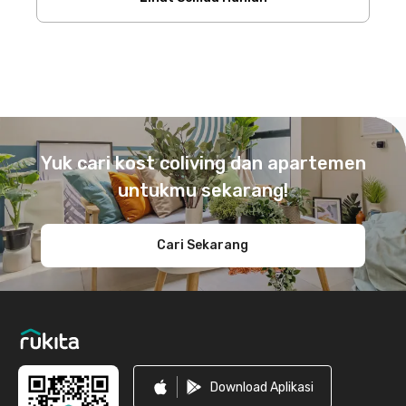
Footer
Yuk cari kost coliving dan apartemen
untukmu sekarang!
Cari Sekarang
Download Aplikasi