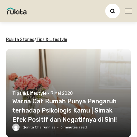
Ope
Rukita Stories
/
Tips & Lifestyle
Tips & Lifestyle
·
7 Mei 2020
Warna Cat Rumah Punya Pengaruh
terhadap Psikologis Kamu | Simak
Efek Positif dan Negatifnya di Sini!
Qonita Chairunnisa
·
3
minutes read