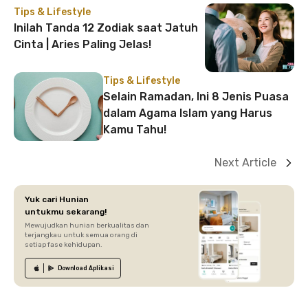
Tips & Lifestyle
Inilah Tanda 12 Zodiak saat Jatuh
Cinta | Aries Paling Jelas!
Tips & Lifestyle
Selain Ramadan, Ini 8 Jenis Puasa
dalam Agama Islam yang Harus
Kamu Tahu!
Next Article
Yuk cari Hunian
untukmu sekarang!
Mewujudkan hunian berkualitas dan
terjangkau untuk semua orang di
setiap fase kehidupan.
Download
Aplikasi