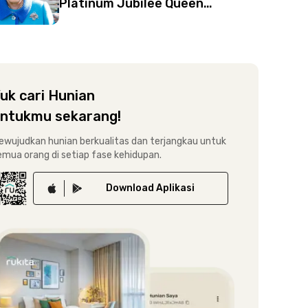
Platinum Jubilee Queen
Elizabeth II | Minum dengan
“Beruang” hingga Ucapan
Menyentuh
uk cari Hunian
ntukmu sekarang!
ewujudkan hunian berkualitas dan terjangkau untuk
emua orang di setiap fase kehidupan.
Download
Aplikasi