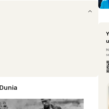
Y
u
M
s
 Dunia