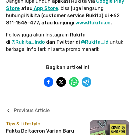
Jangan lupa unduh
aplikasi Rukita via
Google Play
Store
atau
App Store
,
bisa juga langsung
hubungi
Nikita (customer service Rukita) di +62
811-1546-477, atau kunjungi
www.Rukita.co
.
Follow juga akun Instagram
Rukita
di
@Rukita_Indo
dan Twitter di
@Rukita_Id
untuk
berbagai info terkini serta promo menarik!
Bagikan artikel ini
Previous Article
Tips & Lifestyle
Fakta Deltacron Varian Baru