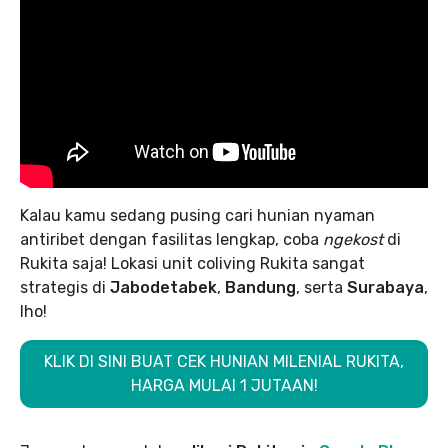
Kalau kamu sedang pusing cari hunian nyaman
antiribet dengan fasilitas lengkap, coba
ngekost
di
Rukita saja! Lokasi unit coliving Rukita sangat
strategis di
Jabodetabek
,
Bandung
, serta
Surabaya
,
lho!
KLIK DI SINI BUAT CEK HUNIAN MILENIAL RUKITA,
HARGA MULAI 1 JUTAAN!