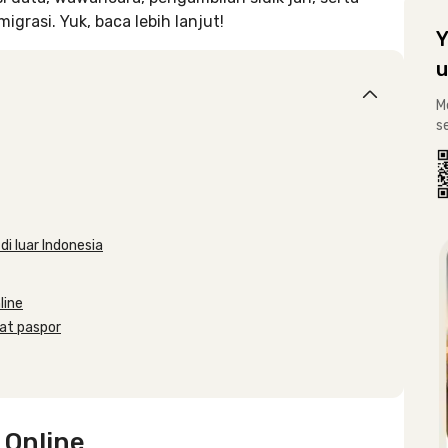
grasi. Yuk, baca lebih lanjut!
Y
u
M
s
i luar Indonesia
line
at paspor
 Online