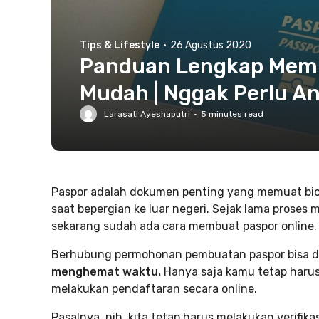
Tips & Lifestyle
·
26 Agustus 2020
Panduan Lengkap Memb
Mudah | Nggak Perlu An
Larasati Ayeshaputri
·
5
minutes read
Paspor adalah dokumen penting yang memuat biod
saat bepergian ke luar negeri. Sejak lama proses
sekarang sudah ada cara membuat paspor online.
Berhubung permohonan pembuatan paspor bisa di
menghemat waktu.
Hanya saja kamu tetap harus 
melakukan pendaftaran secara online.
Pasalnya, nih, kita tetap harus melakukan verifika