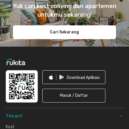
Yuk cari kost coliving dan apartemen
untukmu sekarang!
Cari Sekarang
Download Aplikasi
Masuk / Daftar
Tenant
Kost