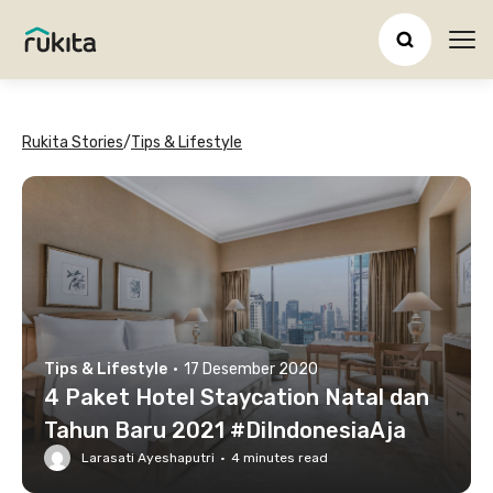
Ope
Rukita Stories
/
Tips & Lifestyle
Tips & Lifestyle
·
17 Desember 2020
4 Paket Hotel Staycation Natal dan
Tahun Baru 2021 #DiIndonesiaAja
Larasati Ayeshaputri
·
4
minutes read