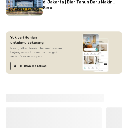
di Jakarta | Biar Tahun Baru Makin
Seru
Yuk cari Hunian
untukmu sekarang!
Mewujudkan hunian berkualitas dan
terjangkau untuk semua orang di
setiap fase kehidupan.
Download
Aplikasi