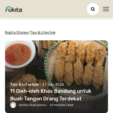
Ope
Rukita Stories
/
Tips & Lifestyle
Tips & Lifestyle
·
27 July 2026
11 Oleh-oleh Khas Bandung untuk
Buah Tangan Orang Terdekat
Qonita Chairunnisa
·
13
minutes read