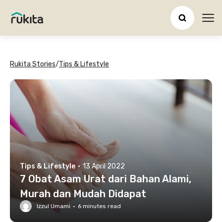
Ope
Rukita Stories
/
Tips & Lifestyle
Tips & Lifestyle
·
13 April 2022
7 Obat Asam Urat dari Bahan Alami,
Murah dan Mudah Didapat
Izzul Umami
·
6
minutes read