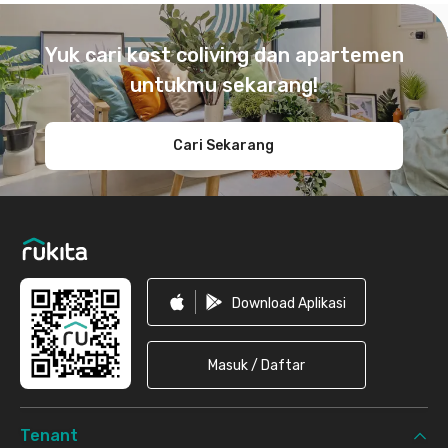
Footer
Yuk cari kost coliving dan apartemen
untukmu sekarang!
Cari Sekarang
Download Aplikasi
Masuk / Daftar
Tenant