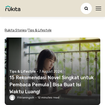
Ope
Rukita Stories
/
Tips & Lifestyle
Tips & Lifestyle
·
7 August 2024
15 Rekomendasi Novel Singkat untuk
Pembaca Pemula | Bisa Buat Isi
Waktu Luang!
Fitrianingsih
·
12
minutes read