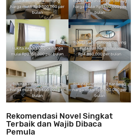
Rukita Permata Tomang
Rukita Laguna Joglo Ciledug
harga mulai Rp2.300.000 per
harga mulai Rp1.650.000 per
bulan
bulan
Rukita Sunset Road Coliving
Rukita Akasia Depok harga
Kuta Bali harga mulai
mulai Rp2.150.000 per bulan
Rp4.850.000 per bulan
Rukita Kimbelloft Karawaci
Rukita Kimbelloft 2 Karawaci
harga mulai Rp3.600.000 per
harga mulai Rp3.600.000 per
bulan
bulan
Rekomendasi Novel Singkat
Terbaik dan Wajib Dibaca
Pemula