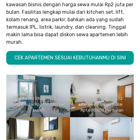
kawasan bisnis dengan harga sewa mulai Rp2 juta per
bulan. Fasilitas lengkap mulai dari kitchen set, lift,
kolam renang, area parkir, bahkan ada yang sudah
termasuk IPL, listrik, laundry, dan cleaning. Tinggal
makin lama bisa dapat diskon sewa apartemen lebih
murah.
CEK APARTEMEN SESUAI KEBUTUHANMU DI SINI
Rukita Uni Studento BSD
Rukita Bromo 30 & 32
harga mulai Rp2.100.000 per
Karawaci harga mulai
bulan
Rp1.600.000 per bulan