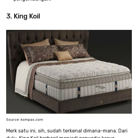
3. King Koil
Source: kompas.com
Merk satu ini, sih
,
sudah terkenal dimana-mana. Dari