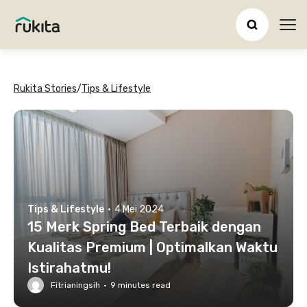
Ope
Rukita Stories
/
Tips & Lifestyle
Tips & Lifestyle
·
4 Mei 2024
15 Merk Spring Bed Terbaik dengan
Kualitas Premium | Optimalkan Waktu
Istirahatmu!
Fitrianingsih
·
9
minutes read