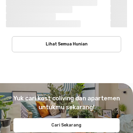
Lihat Semua Hunian
Footer
Yuk cari kost coliving dan apartemen
untukmu sekarang!
Cari Sekarang