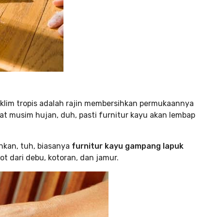
iklim tropis adalah rajin membersihkan permukaannya
at musim hujan, duh, pasti furnitur kayu akan lembap
hkan, tuh, biasanya
furnitur kayu gampang lapuk
bot dari debu, kotoran, dan jamur.