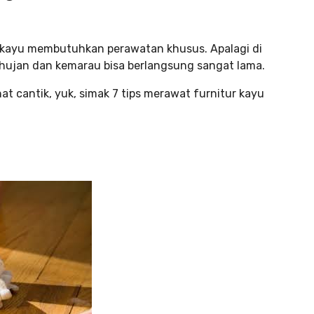
ur kayu membutuhkan perawatan khusus. Apalagi di
nghujan dan kemarau bisa berlangsung sangat lama.
at cantik, yuk, simak 7 tips merawat furnitur kayu