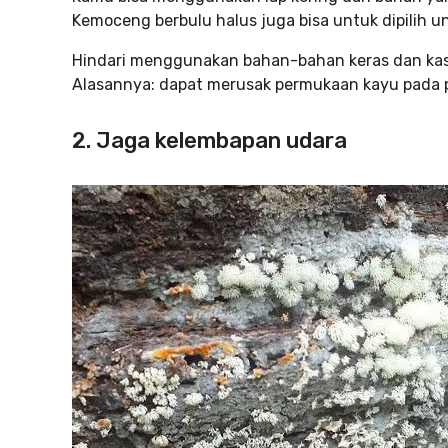
Kemoceng berbulu halus juga bisa untuk dipilih 
Hindari menggunakan bahan-bahan keras dan kasar 
Alasannya: dapat merusak permukaan kayu pada 
2. Jaga kelembapan udara