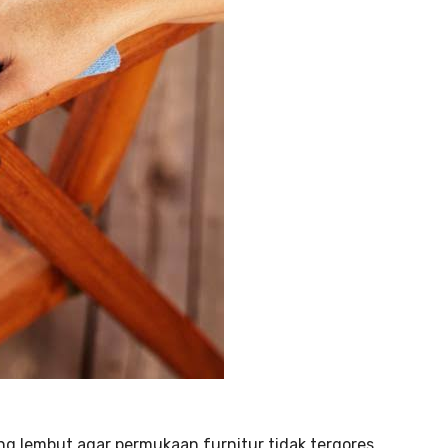
g lembut agar permukaan furnitur tidak tergores.