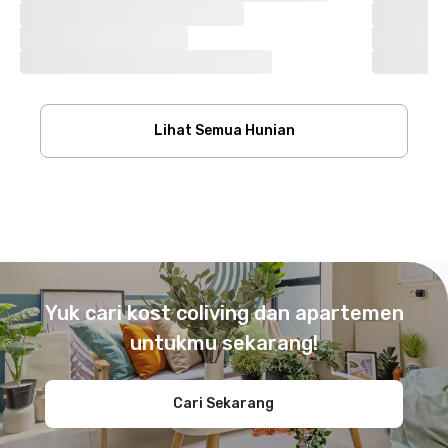
Lihat Semua Hunian
Footer
Yuk cari kost coliving dan apartemen
untukmu sekarang!
Cari Sekarang