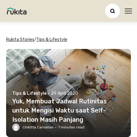
Ope
Rukita Stories
/
Tips & Lifestyle
Tips & Lifestyle
·
29 April 2020
Yuk, Membuat Jadwal Rutinitas
untuk Mengisi Waktu saat Self-
Isolation Masih Panjang
Chikitta Carnelian
·
7
minutes read