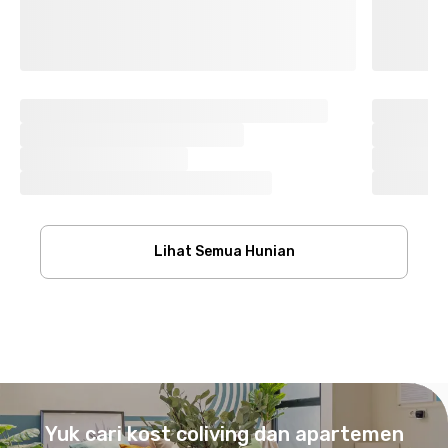
Lihat Semua Hunian
Footer
Yuk cari kost coliving dan apartemen