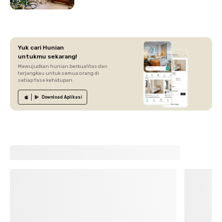
Yuk cari Hunian
untukmu sekarang!
Mewujudkan hunian berkualitas dan
terjangkau untuk semua orang di
setiap fase kehidupan.
Download
Aplikasi