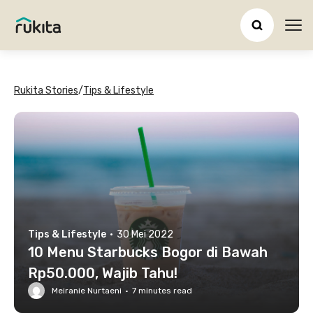
Ope
Rukita Stories
/
Tips & Lifestyle
Tips & Lifestyle
·
30 Mei 2022
10 Menu Starbucks Bogor di Bawah
Rp50.000, Wajib Tahu!
Meiranie Nurtaeni
·
7
minutes read