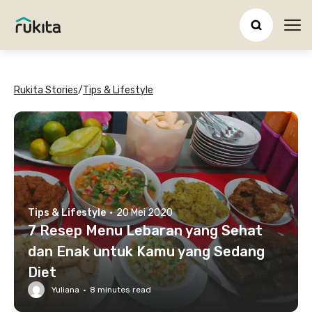
Ope
Rukita Stories
/
Tips & Lifestyle
Tips & Lifestyle
·
20 Mei 2020
7 Resep Menu Lebaran yang Sehat
dan Enak untuk Kamu yang Sedang
Diet
Yuliana
·
8
minutes read