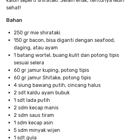
kalori seperti shirataki. Selain enak, tentunya lebih
sehat!
Bahan
250 gr mie shirataki
150 gr bacon, bisa diganti dengan seafood,
daging, atau ayam
1 batang wortel, buang kulit dan potong tipis
sesuai selera
60 gr jamur kuping, potong tipis
60 gr jamur Shitake, potong tipis
4 siung bawang putih, cincang halus
2 sdt kaldu ayam bubuk
1 sdt lada putih
2 sdm kecap manis
2 sdm saus tiram
1 sdm kecap asin
5 sdm minyak wijen
1 sdt gula