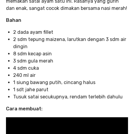
memakan satai ayam satu ini. Rasanya yang gurih
dan enak, sangat cocok dimakan bersama nasi merah!
Bahan
2 dada ayam fillet
2 sdm tepung maizena, larutkan dengan 3 sdm air
dingin
8 sdm kecap asin
3 sdm gula merah
4 sdm cuka
240 ml air
1 siung bawang putih, cincang halus
1 sdt jahe parut
Tusuk satai secukupnya, rendam terlebih dahulu
Cara membuat: