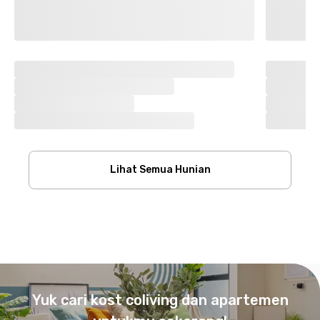
Lihat Semua Hunian
Footer
Yuk cari kost coliving dan apartemen