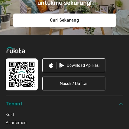
untukmu sekarang!
Cari Sekarang
Download Aplikasi
Masuk / Daftar
Tenant
Kost
Apartemen