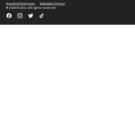
Syarat & Ketentuan
Kebijakan Privasi
©
2026 Rukita. All rights reserved.
Facebook
Instagram
Twitter
TikTok