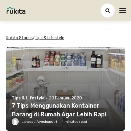
Ope
Rukita Stories
/
Tips & Lifestyle
Tips & Lifestyle
·
20 Februari 2020
7 Tips Menggunakan Kontainer
Barang di Rumah Agar Lebih Rapi
Larasati Ayeshaputri
·
4
minutes read