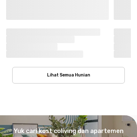
Lihat Semua Hunian
Footer
Yuk cari kost coliving dan apartemen