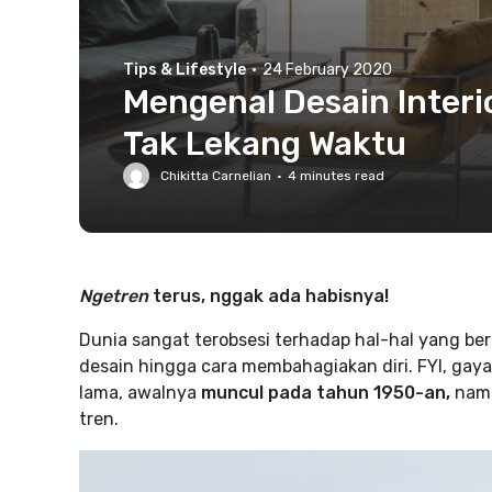
Tips & Lifestyle
·
24 February 2020
Mengenal Desain Interi
Tak Lekang Waktu
Chikitta Carnelian
·
4
minutes read
Ngetren
terus, nggak ada habisnya!
Dunia sangat terobsesi terhadap hal-hal yang b
desain hingga cara membahagiakan diri. FYI, gaya
lama, awalnya
muncul pada tahun 1950-an,
namu
tren.