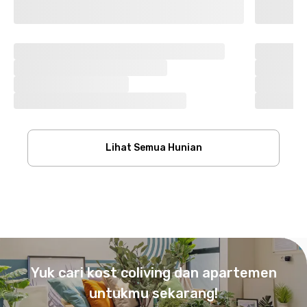
Lihat Semua Hunian
Footer
Yuk cari kost coliving dan apartemen
untukmu sekarang!