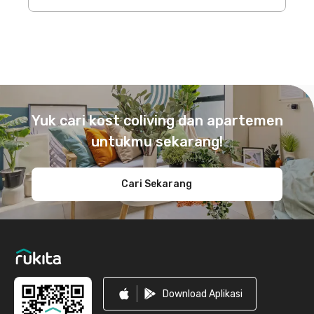
Footer
Yuk cari kost coliving dan apartemen
untukmu sekarang!
Cari Sekarang
Download Aplikasi