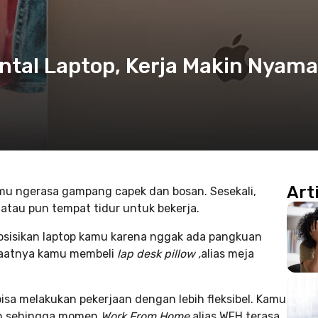
ntal Laptop, Kerja Makin Nyam
Art
 kamu ngerasa gampang capek dan bosan. Sesekali,
, atau pun tempat tidur untuk bekerja.
isikan laptop kamu karena nggak ada pangkuan
i saatnya kamu membeli
lap desk pillow ,
alias meja
isa melakukan pekerjaan dengan lebih fleksibel. Kamu
an sehingga momen
Work From Home
alias WFH terasa