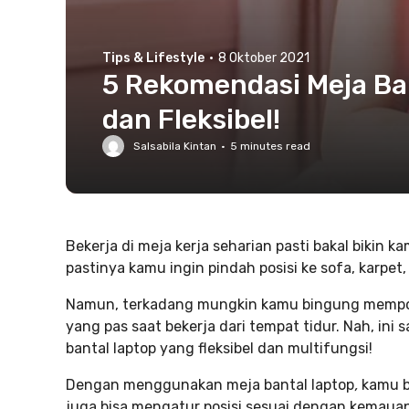
Tips & Lifestyle
·
8 Oktober 2021
5 Rekomendasi Meja Ba
dan Fleksibel!
Salsabila Kintan
·
5
minutes read
Bekerja di meja kerja seharian pasti bakal bikin
pastinya kamu ingin pindah posisi ke sofa, karpet
Namun, terkadang mungkin kamu bingung mempos
yang pas saat bekerja dari tempat tidur. Nah, in
bantal laptop yang fleksibel dan multifungsi!
Dengan menggunakan meja bantal laptop
,
kamu b
juga bisa mengatur posisi sesuai dengan kemau